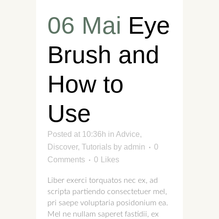
06 Mai
Eye
Brush and
How to
Use
Posted at 10:36h
in
Advice
,
Discover
,
Tutorials
by
admin
0
Comments
0
Likes
Liber exerci torquatos nec ex, ad
scripta partiendo consectetuer mel,
pri saepe voluptaria posidonium ea.
Mel ne nullam saperet fastidii, ex