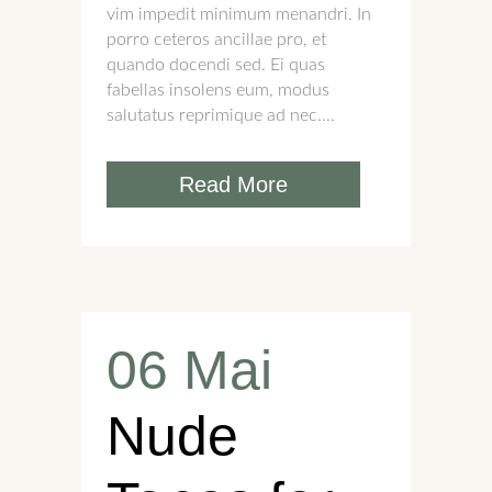
vim impedit minimum menandri. In
porro ceteros ancillae pro, et
quando docendi sed. Ei quas
fabellas insolens eum, modus
salutatus reprimique ad nec....
Read More
06 Mai
Nude