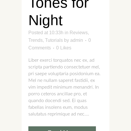
Tones for
Night
Posted at 10:33h
in
Reviews
,
Trends
,
Tutorials
by
admin
0
Comments
0
Likes
Liber exerci torquatos nec ex, ad
scripta partiendo consectetuer mel,
pri saepe voluptaria posidonium ea.
Mel ne nullam saperet fastidii, ex
vim impedit minimum menandri. In
porro ceteros ancillae pro, et
quando docendi sed. Ei quas
fabellas insolens eum, modus
salutatus reprimique ad nec....