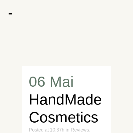
06 Mai
HandMade
Cosmetics
Posted at 10:37h
in
Reviews
,