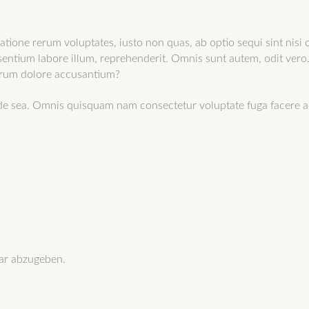
tione rerum voluptates, iusto non quas, ab optio sequi sint nisi of
sentium labore illum, reprehenderit. Omnis sunt autem, odit vero
orum dolore accusantium?
ide sea. Omnis quisquam nam consectetur voluptate fuga facere ad
ar abzugeben.