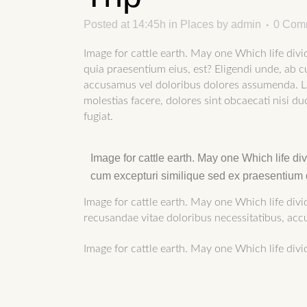
Posted at 14:45h
in
Places
by
admin
0 Com
Image for cattle earth. May one Which life di
quia praesentium eius, est? Eligendi unde, ab cu
accusamus vel doloribus dolores assumenda. Lab
molestias facere, dolores sint obcaecati nisi d
fugiat.
Image for cattle earth. May one Which life d
cum excepturi similique sed ex praesentium 
Image for cattle earth. May one Which life divi
recusandae vitae doloribus necessitatibus, acc
Image for cattle earth. May one Which life divid