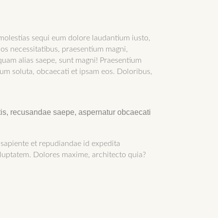
molestias sequi eum dolore laudantium iusto,
imos necessitatibus, praesentium magni,
squam alias saepe, sunt magni! Praesentium
rum soluta, obcaecati et ipsam eos. Doloribus,
itis, recusandae saepe, aspernatur obcaecati
 sapiente et repudiandae id expedita
oluptatem. Dolores maxime, architecto quia?