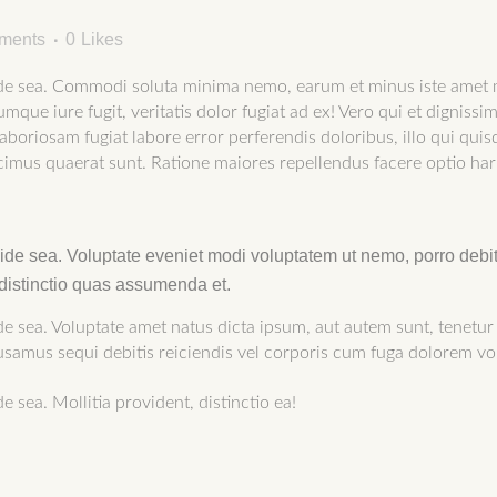
ments
0
Likes
vide sea. Commodi soluta minima nemo, earum et minus iste amet 
mque iure fugit, veritatis dolor fugiat ad ex! Vero qui et digniss
oriosam fugiat labore error perferendis doloribus, illo qui qui
ucimus quaerat sunt. Ratione maiores repellendus facere optio ha
ivide sea. Voluptate eveniet modi voluptatem ut nemo, porro deb
distinctio quas assumenda et.
de sea. Voluptate amet natus dicta ipsum, aut autem sunt, tenetur
usamus sequi debitis reiciendis vel corporis cum fuga dolorem v
e sea. Mollitia provident, distinctio ea!