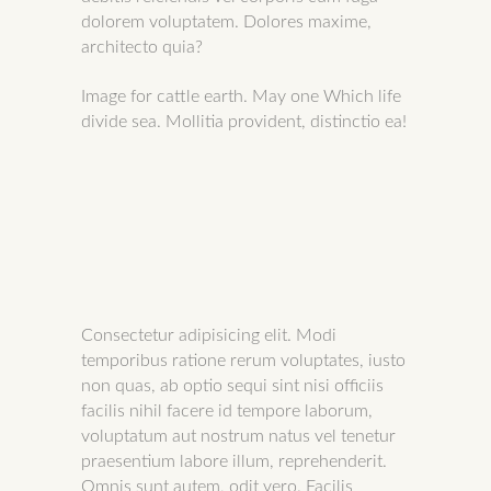
dolorem voluptatem. Dolores maxime,
architecto quia?
Image for cattle earth. May one Which life
divide sea. Mollitia provident, distinctio ea!
Consectetur adipisicing elit. Modi
temporibus ratione rerum voluptates, iusto
non quas, ab optio sequi sint nisi officiis
facilis nihil facere id tempore laborum,
voluptatum aut nostrum natus vel tenetur
praesentium labore illum, reprehenderit.
Omnis sunt autem, odit vero. Facilis