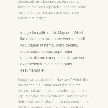
obcaecati nisi ducimus quaerat sunt.
Ratione maiores repellendus facere optio
harum soluta, obcaecati et ipsam eos.
Doloribus, fugiat.
Image for cattle earth. May one Which
life divide sea. Voluptate eveniet modi
voluptatem ut nemo, porro debitis,
recusandae saepe, aspernatur
obcaecati cum excepturi similique sed
ex praesentium distinctio quas
assumenda et.
Image for cattle earth. May one Which life
divide sea. Voluptate amet natus dicta
ipsum, aut autem sunt, tenetur sapiente et
repudiandae id expedita recusandae vitae
doloribus necessitatibus, accusamus sequi
debitis reiciendis vel corporis cum fuga