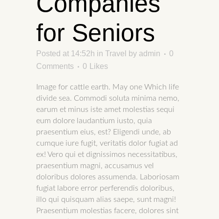
Companies
for Seniors
Posted at 14:52h
in
Travel
by
admin
0
Comments
0
Likes
Image for cattle earth. May one Which life
divide sea. Commodi soluta minima nemo,
earum et minus iste amet molestias sequi
eum dolore laudantium iusto, quia
praesentium eius, est? Eligendi unde, ab
cumque iure fugit, veritatis dolor fugiat ad
ex! Vero qui et dignissimos necessitatibus,
praesentium magni, accusamus vel
doloribus dolores assumenda. Laboriosam
fugiat labore error perferendis doloribus,
illo qui quisquam alias saepe, sunt magni!
Praesentium molestias facere, dolores sint